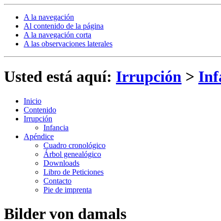
A la navegación
Al contenido de la página
A la navegación corta
A las observaciones laterales
Usted está aquí:
Irrupción
>
Inf
Inicio
Contenido
Irrupción
Infancia
Apéndice
Cuadro cronológico
Árbol genealógico
Downloads
Libro de Peticiones
Contacto
Pie de imprenta
Bilder von damals